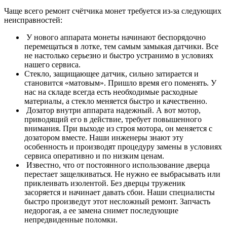
Чаще всего ремонт счётчика монет требуется из-за следующих
неисправностей:
У нового аппарата монеты начинают беспорядочно
перемещаться в лотке, тем самым замыкая датчики. Все
не настолько серьезно и быстро устранимо в условиях
нашего сервиса.
Стекло, защищающее датчик, сильно затирается и
становится «матовым». Пришло время его поменять. У
нас на складе всегда есть необходимые расходные
материалы, а стекло меняется быстро и качественно.
Дозатор внутри аппарата надежный. А вот мотор,
приводящий его в действие, требует повышенного
внимания. При выходе из строя мотора, он меняется с
дозатором вместе. Наши инженеры знают эту
особенность и производят процедуру замены в условиях
сервиса оперативно и по низким ценам.
Известно, что от постоянного использование дверца
перестает защелкиваться. Не нужно ее выбрасывать или
приклеивать изолентой. Без дверцы труженик
засоряется и начинает давать сбои. Наши специалисты
быстро произведут этот несложный ремонт. Запчасть
недорогая, а ее замена снимет последующие
непредвиденные поломки.